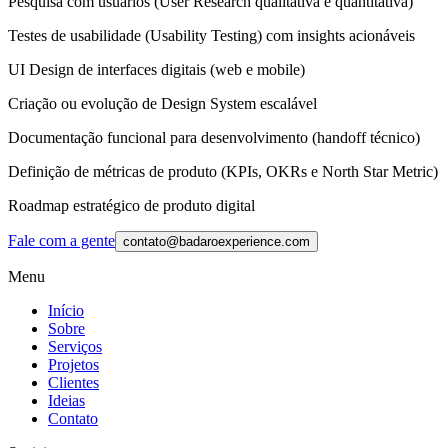
Pesquisa com usuários (User Research qualitativa e quantitativa)
Testes de usabilidade (Usability Testing) com insights acionáveis
UI Design de interfaces digitais (web e mobile)
Criação ou evolução de Design System escalável
Documentação funcional para desenvolvimento (handoff técnico)
Definição de métricas de produto (KPIs, OKRs e North Star Metric)
Roadmap estratégico de produto digital
Fale com a gente
contato@badaroexperience.com
Menu
Início
Sobre
Serviços
Projetos
Clientes
Ideias
Contato