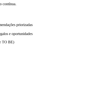
ão contínua.
mendações priorizadas
rgalos e oportunidades
 e TO BE)